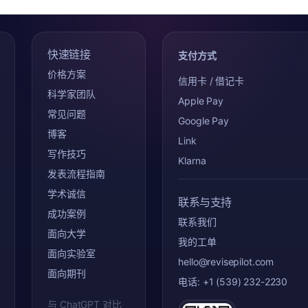
快速链接
支付方式
价格方案
信用卡 / 借记卡
科学家团队
Apple Pay
常见问题
Google Pay
博客
Link
写作技巧
Klarna
发表流程指南
学术诚信
联系与支持
成功案例
联系我们
面向大学
我的工单
面向实验室
hello@revisepilot.com
面向期刊
电话: +1 (539) 232-2230
与 ChatGPT 对比