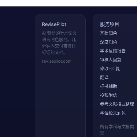
RevisePilot
服务项目
AI 驱动的学术论文
基础润色
语言润色服务。几
深度润色
分钟内交付带修订
学术反馈报告
标记的文档。
审稿人回复
revisepilot.com
修改+回复
翻译
标书辅助
投稿附信
参考文献格式整理
学位论文润色
所有学科与文档类
型